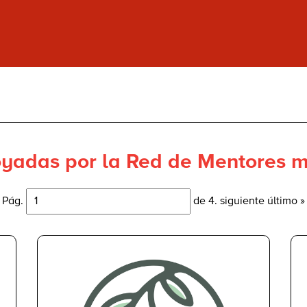
yadas por la Red de Mentores m
Pág.
de 4.
siguiente
último »