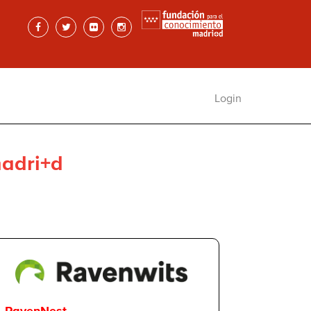
Login
adri+d