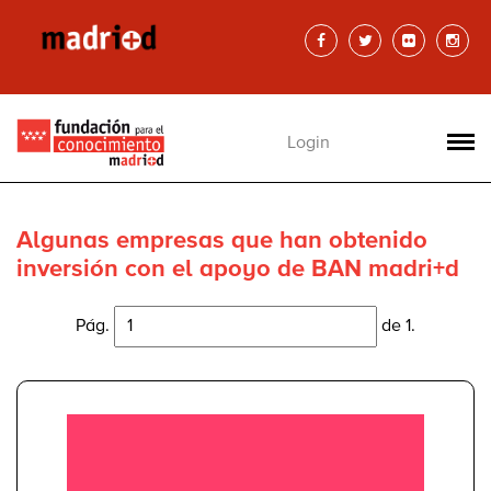
Login
Algunas empresas que han obtenido
inversión con el apoyo de BAN madri+d
Pág.
de 1.