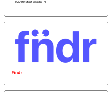
healthstart madri+d
Findr